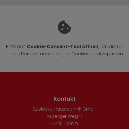
Bitte das
Cookie-Consent-Tool öffnen
, um die für
dieses Element notwendigen Cookies zu akzeptieren.
Footer - Kontaktdaten und Öffnungszeite
Kontakt
Szielasko Haustechnik GmbH
Asperger Weg 17
71732 Tamm