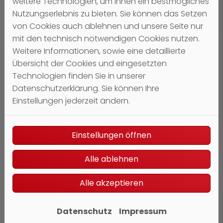
weitere Technologien, um Ihnen ein bestmögliches
Nutzungserlebnis zu bieten. Sie können das Setzen
von Cookies auch ablehnen und unsere Seite nur
Angebotsanfrage
mit den technisch notwendigen Cookies nutzen.
Weitere Informationen, sowie eine detaillierte
In drei einfachen Schritten zu Ihrer
Übersicht der Cookies und eingesetzten
Anfrage. Teilen Sie uns komfortabel
Technologien finden Sie in unserer
mit, worum es geht.
Datenschutzerklärung. Sie können Ihre
Einstellungen jederzeit ändern.
Weiterlesen
Einstellungen öffnen
Alle ablehnen
Alle akzeptieren
Datenschutz
Impressum